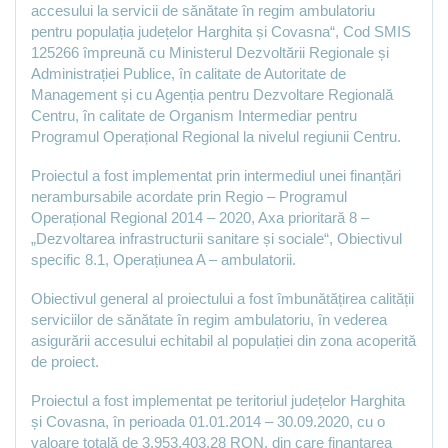
accesului la servicii de sănătate în regim ambulatoriu
pentru populația județelor Harghita și Covasna“, Cod SMIS
125266 împreună cu Ministerul Dezvoltării Regionale și
Administrației Publice, în calitate de Autoritate de
Management și cu Agenția pentru Dezvoltare Regională
Centru, în calitate de Organism Intermediar pentru
Programul Operațional Regional la nivelul regiunii Centru.
Proiectul a fost implementat prin intermediul unei finanțări
nerambursabile acordate prin Regio – Programul
Operațional Regional 2014 – 2020, Axa prioritară 8 –
„Dezvoltarea infrastructurii sanitare și sociale“, Obiectivul
specific 8.1, Operațiunea A – ambulatorii.
Obiectivul general al proiectului a fost îmbunătățirea calității
serviciilor de sănătate în regim ambulatoriu, în vederea
asigurării accesului echitabil al populației din zona acoperită
de proiect.
Proiectul a fost implementat pe teritoriul județelor Harghita
și Covasna, în perioada 01.01.2014 – 30.09.2020, cu o
valoare totală de 3.953.403,28 RON, din care finanțarea