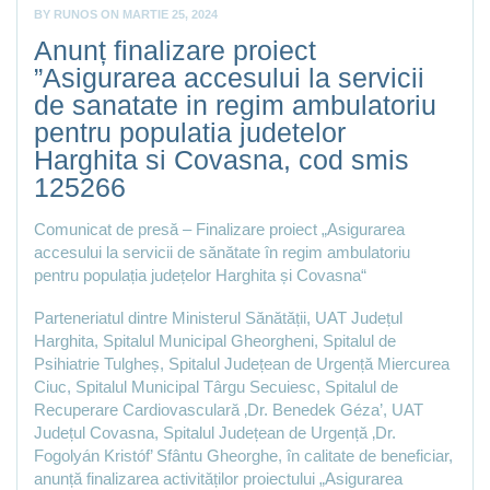
BY
RUNOS
ON
MARTIE 25, 2024
Anunț finalizare proiect
”Asigurarea accesului la servicii
de sanatate in regim ambulatoriu
pentru populatia judetelor
Harghita si Covasna, cod smis
125266
Comunicat de presă – Finalizare proiect „Asigurarea
accesului la servicii de sănătate în regim ambulatoriu
pentru populația județelor Harghita și Covasna“
Parteneriatul dintre Ministerul Sănătății, UAT Județul
Harghita, Spitalul Municipal Gheorgheni, Spitalul de
Psihiatrie Tulgheș, Spitalul Județean de Urgență Miercurea
Ciuc, Spitalul Municipal Târgu Secuiesc, Spitalul de
Recuperare Cardiovasculară ‚Dr. Benedek Géza’, UAT
Județul Covasna, Spitalul Județean de Urgență ‚Dr.
Fogolyán Kristóf’ Sfântu Gheorghe, în calitate de beneficiar,
anunță finalizarea activităților proiectului „Asigurarea