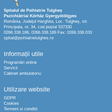
Spitalul de Psihiatrie Tulgheș
Pszichiátriai Kórház Gyergyótölgyes
România, Județul Harghita, Loc. Tulgheș, str.
Principala, nr. 34, cod poștal 537330
0266.338.188, 0266.338.189 Fax: 0266.338.033
spital@psihiatrietulghes.ro
Informații utile
Programări online
Servicii
Cabinet ambulatoriu
Utilizare website
GDPR
Cookies
Termeni si conditii