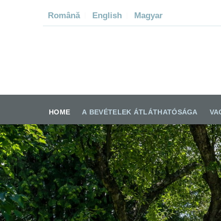
Română
English
Magyar
SPI
HOME
A BEVÉTELEK ÁTLÁTHATÓSÁGA
VA