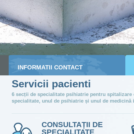
INFORMATII CONTACT
Servicii pacienti
România, Județul
Spitalul de
Harghita, Loc. Tulgheș,
Psihiatrie
str. Principala, nr. 34, cod
6 secții de specialitate psihiatrie pentru spitalizar
Tulgheș
poștal 537330
specialitate, unul de psihiatrie și unul de medicină 
CONSULTAȚII DE
SPECIALITATE