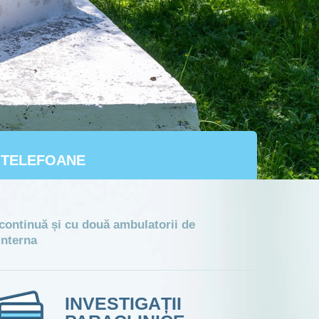
TELEFOANE
Tel: 0266.338.188, 0266.338.189 Fax:
0266.338.033
e continuă și cu două ambulatorii de
interna
INVESTIGAȚII