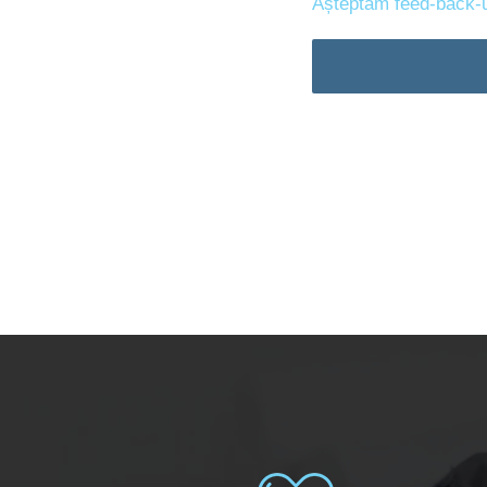
Așteptăm feed-back-ur