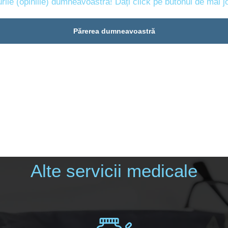
ile (opiniile) dumneavoastră! Dați click pe butonul de mai j
Părerea dumneavoastră
Alte servicii medicale