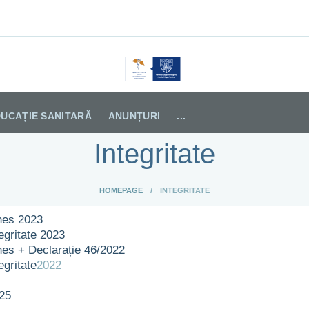
TALUL DE PSIHIATRIE TUL
UCAȚIE SANITARĂ
ANUNȚURI
...
Integritate
HOMEPAGE
INTEGRITATE
ghes 2023
egritate 2023
lghes + Declarație 46/2022
egritate
2022
025