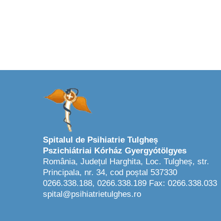
Spitalul de Psihiatrie Tulgheș
Pszichiátriai Kórház Gyergyótölgyes
România, Județul Harghita, Loc. Tulgheș, str.
Principala, nr. 34, cod poștal 537330
0266.338.188, 0266.338.189 Fax: 0266.338.033
spital@psihiatrietulghes.ro