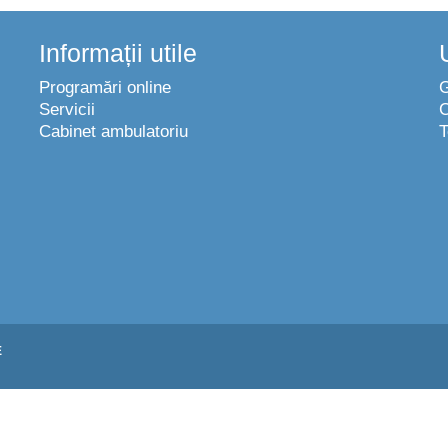
Informații utile
Programări online
Servicii
C
Cabinet ambulatoriu
T
E