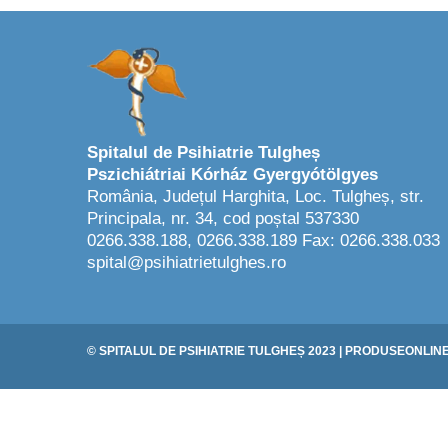
Spitalul de Psihiatrie Tulgheș
Pszichiátriai Kórház Gyergyótölgyes
România, Județul Harghita, Loc. Tulgheș, str.
Principala, nr. 34, cod poștal 537330
0266.338.188, 0266.338.189 Fax: 0266.338.033
spital@psihiatrietulghes.ro
© SPITALUL DE PSIHIATRIE TULGHEȘ
2023
|
PRODUSEONLIN