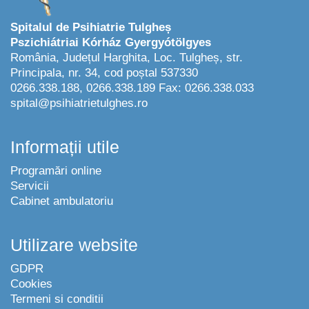
Spitalul de Psihiatrie Tulgheș
Pszichiátriai Kórház Gyergyótölgyes
România, Județul Harghita, Loc. Tulgheș, str.
Principala, nr. 34, cod poștal 537330
0266.338.188, 0266.338.189 Fax: 0266.338.033
spital@psihiatrietulghes.ro
Informații utile
Programări online
Servicii
Cabinet ambulatoriu
Utilizare website
GDPR
Cookies
Termeni si conditii