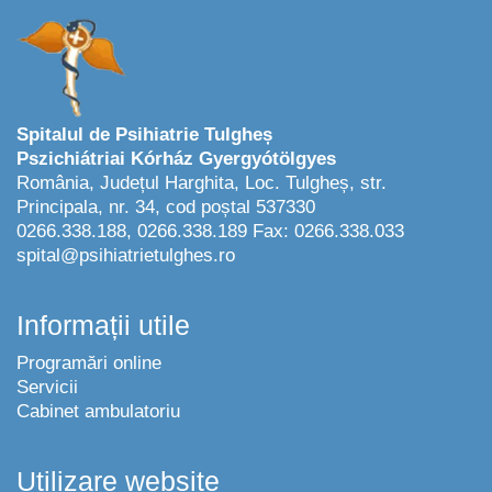
Spitalul de Psihiatrie Tulgheș
Pszichiátriai Kórház Gyergyótölgyes
România, Județul Harghita, Loc. Tulgheș, str.
Principala, nr. 34, cod poștal 537330
0266.338.188, 0266.338.189 Fax: 0266.338.033
spital@psihiatrietulghes.ro
Informații utile
Programări online
Servicii
Cabinet ambulatoriu
Utilizare website