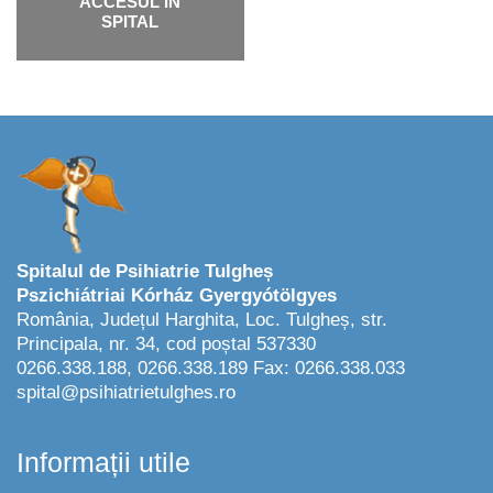
ACCESUL ÎN
SPITAL
Spitalul de Psihiatrie Tulgheș
Pszichiátriai Kórház Gyergyótölgyes
România, Județul Harghita, Loc. Tulgheș, str.
Principala, nr. 34, cod poștal 537330
0266.338.188, 0266.338.189 Fax: 0266.338.033
spital@psihiatrietulghes.ro
Informații utile