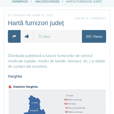
HOMEPAGE
UNCATEGORIZED
HARTĂ FURNIZORI JUDEȚ
BY
RUNOS
ON
IUNIE 9, 2023
LEAVE A COMMENT
Hartă furnizori județ
3
Likes
341
Views
Distribuția județeană a tuturor furnizorilor de servicii
medicale (spitale, medici de familie, farmacii, etc.) și datele
de contact ale acestora.
Harghita