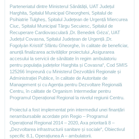
Parteneriatul dintre Ministerul Sănătății, UAT Județul
Harghita, Spitalul Municipal Gheorgheni, Spitalul de
Psihiatrie Tulgheș, Spitalul Județean de Urgență Miercurea
Ciuc, Spitalul Municipal Târgu Secuiesc, Spitalul de
Recuperare Cardiovasculară ‚Dr. Benedek Géza’, UAT
Județul Covasna, Spitalul Județean de Urgență ‚Dr.
Fogolyán Kristóf’ Sfântu Gheorghe, în calitate de beneficiar,
anunță finalizarea activităților proiectului „Asigurarea
accesului la servicii de sănătate în regim ambulatoriu
pentru populația județelor Harghita și Covasna“, Cod SMIS
125266 împreună cu Ministerul Dezvoltării Regionale și
Administrației Publice, în calitate de Autoritate de
Management și cu Agenția pentru Dezvoltare Regională
Centru, în calitate de Organism Intermediar pentru
Programul Operațional Regional la nivelul regiunii Centru.
Proiectul a fost implementat prin intermediul unei finanțări
nerambursabile acordate prin Regio – Programul
Operațional Regional 2014 – 2020, Axa prioritară 8 –
„Dezvoltarea infrastructurii sanitare și sociale“, Obiectivul
specific 8.1, Operațiunea A – ambulatorii.