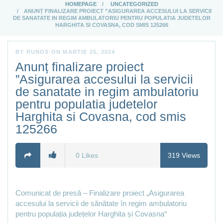
HOMEPAGE
UNCATEGORIZED
ANUNȚ FINALIZARE PROIECT ”ASIGURAREA ACCESULUI LA SERVICII
DE SANATATE IN REGIM AMBULATORIU PENTRU POPULATIA JUDETELOR
HARGHITA SI COVASNA, COD SMIS 125266
BY
RUNOS
ON
MARTIE 25, 2024
Anunț finalizare proiect
”Asigurarea accesului la servicii
de sanatate in regim ambulatoriu
pentru populatia judetelor
Harghita si Covasna, cod smis
125266
0
Likes
319
Views
Comunicat de presă – Finalizare proiect „Asigurarea
accesului la servicii de sănătate în regim ambulatoriu
pentru populația județelor Harghita și Covasna“