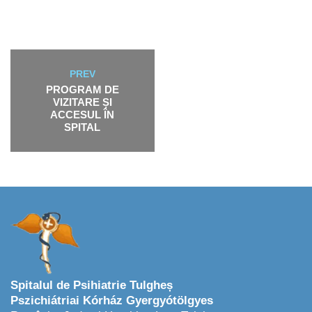
PREV
PROGRAM DE
VIZITARE ȘI
ACCESUL ÎN
SPITAL
Spitalul de Psihiatrie Tulgheș
Pszichiátriai Kórház Gyergyótölgyes