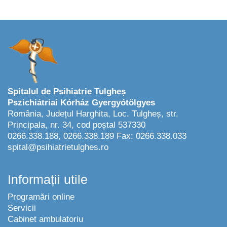
Spitalul de Psihiatrie Tulgheș
Pszichiátriai Kórház Gyergyótölgyes
România, Județul Harghita, Loc. Tulgheș, str.
Principala, nr. 34, cod poștal 537330
0266.338.188, 0266.338.189 Fax: 0266.338.033
spital@psihiatrietulghes.ro
Informații utile
Programări online
Servicii
Cabinet ambulatoriu