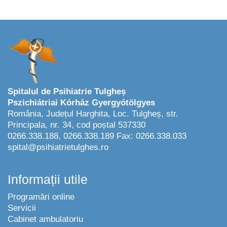
Spitalul de Psihiatrie Tulgheș
Pszichiátriai Kórház Gyergyótölgyes
România, Județul Harghita, Loc. Tulgheș, str.
Principala, nr. 34, cod poștal 537330
0266.338.188, 0266.338.189 Fax: 0266.338.033
spital@psihiatrietulghes.ro
Informații utile
Programări online
Servicii
Cabinet ambulatoriu