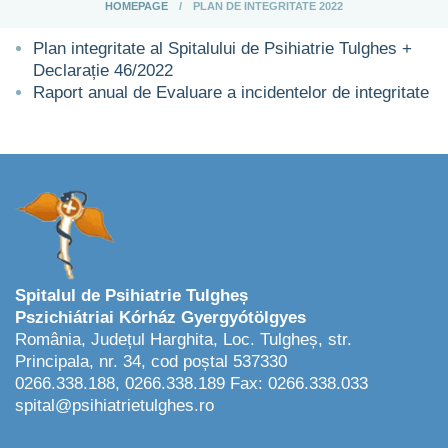
HOMEPAGE
PLAN DE INTEGRITATE 2022
Plan integritate al Spitalului de Psihiatrie Tulghes +
Declarație 46/2022
Raport anual de Evaluare a incidentelor de integritate
Spitalul de Psihiatrie Tulgheș
Pszichiátriai Kórház Gyergyótölgyes
România, Județul Harghita, Loc. Tulgheș, str.
Principala, nr. 34, cod poștal 537330
0266.338.188, 0266.338.189 Fax: 0266.338.033
spital@psihiatrietulghes.ro